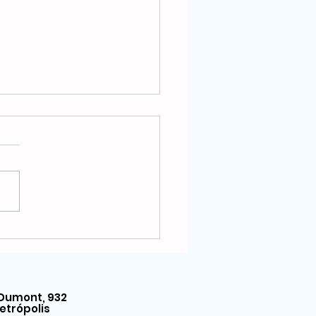
 Petrópolis entrou na
iça para garantir
amento de novembro a
os e aposentados
Dumont, 932
etrópolis