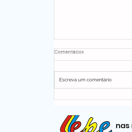
Comentários
Escreva um comentário
SEPE Petrópolis garante na
justiça Abono de
Permanência de professora
da rede municipal que
nas 
cumpre requisitos de
aposentadoria especial