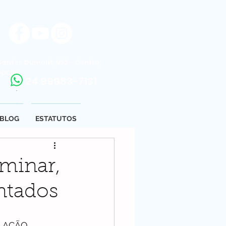
Santos Dumont, 932 - Centro,
ópolis
24 99983-7131
.
BLOG
ESTATUTOS
iminar,
ntados
 AÇÃO 