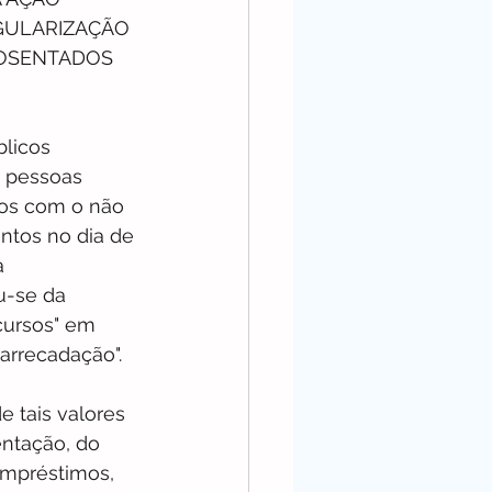
GULARIZAÇÃO 
OSENTADOS 
licos 
 pessoas 
dos com o não 
tos no dia de 
a 
u-se da 
ecursos" em 
arrecadação". 
 tais valores 
entação, do 
mpréstimos, 