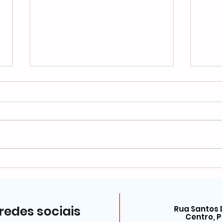
SEPE Petrópolis protocola
Sepe
representação no
Just
Ministério Público contra
pag
aumento de 70% do salário
ativ
redes sociais
de Prefeito, Vice-Prefeito e
Rua Santos 
Centro, P
Secretários Municipais