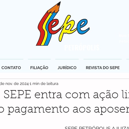
Rua 
Petr
PETRÓPOLIS
CONTATO
FILIAÇÃO
JURÍDICO
REVISTA DO SEPE
 de nov. de 2024
1 min de leitura
- SEPE entra com ação l
o pagamento aos apose
SEPE PETRÓPOLIS AJUIZA