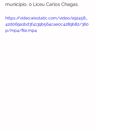
município, o Liceu Carlos Chagas.
https://video.wixstatic.com/video/a92458_
42d069a1bd3f4139b564cae0c4289b82/360
p/mp4/file.mp4