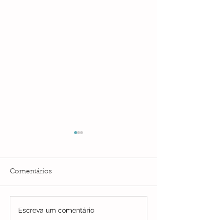
Comentários
Escreva um comentário
SEPE Petrópolis
Sepe Petrópolis