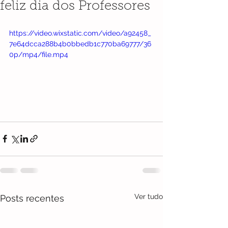
feliz dia dos Professores
https://video.wixstatic.com/video/a92458_
7e64dcca288b4b0bbedb1c770ba69777/36
0p/mp4/file.mp4
Ver tudo
Posts recentes