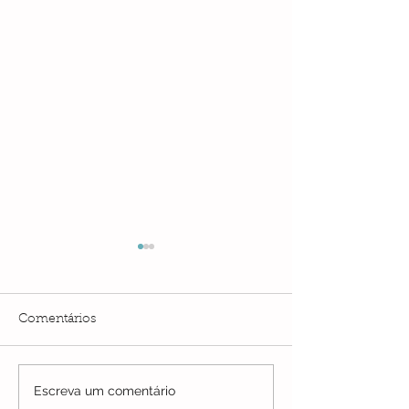
Comentários
Escreva um comentário
SEPE Petrópolis
Sepe Petrópolis