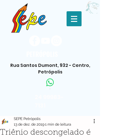
PETRÓPOLIS
Rua Santos Dumont, 932 - Centro,
Petrópolis
.
24 99983-
7131
SEPE Petrópolis
13 de dez. de 2019
1 min de leitura
Triênio descongelado é